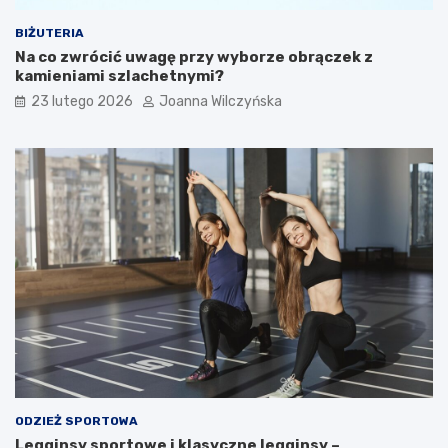
a
o
w
s
BIŻUTERIA
ł
m
Na co zwrócić uwagę przy wyborze obrączek z
o
e
kamieniami szlachetnymi?
s
t
23 lutego 2026
Joanna Wilczyńska
ó
y
w
k
–
i
d
?
o
w
i
e
d
z
s
i
ę
w
i
ę
c
ODZIEŻ SPORTOWA
e
Legginsy sportowe i klasyczne legginsy –
j