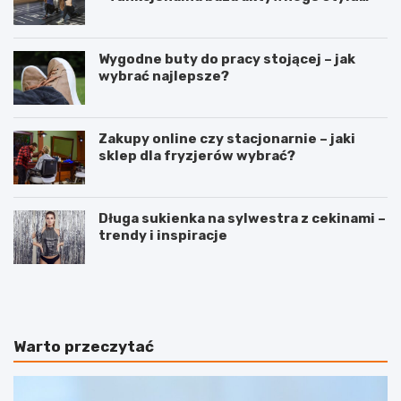
życia
Wygodne buty do pracy stojącej – jak
wybrać najlepsze?
Zakupy online czy stacjonarnie – jaki
sklep dla fryzjerów wybrać?
Długa sukienka na sylwestra z cekinami –
trendy i inspiracje
P
C
r
e
a
r
w
a
i
s
Warto przeczytać
d
u
ł
c
o
h
w
a