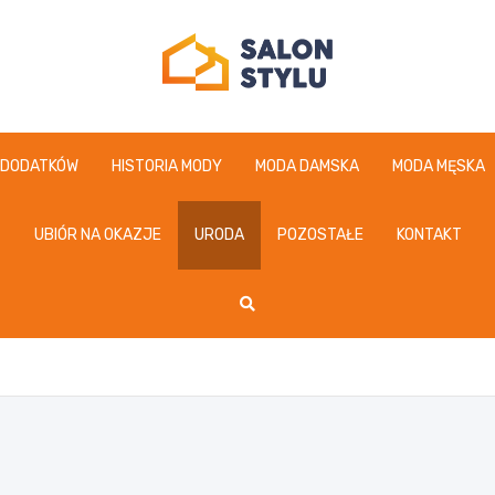
salonstylu.pl
 DODATKÓW
HISTORIA MODY
MODA DAMSKA
MODA MĘSKA
UBIÓR NA OKAZJE
URODA
POZOSTAŁE
KONTAKT