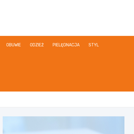
OBUWIE
ODZIEŻ
PIELĘGNACJA
STYL