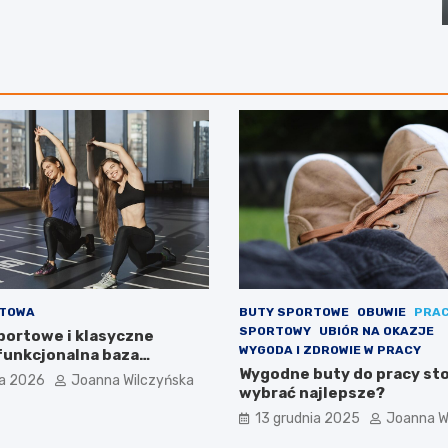
RTOWA
BUTY SPORTOWE
OBUWIE
PRA
SPORTOWY
UBIÓR NA OKAZJE
portowe i klasyczne
WYGODA I ZDROWIE W PRACY
 funkcjonalna baza
stylu życia
Wygodne buty do pracy stoj
ia 2026
Joanna Wilczyńska
wybrać najlepsze?
13 grudnia 2025
Joanna W