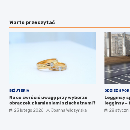
Warto przeczytać
BIŻUTERIA
ODZIEŻ SPO
Na co zwrócić uwagę przy wyborze
Legginsy s
obrączek z kamieniami szlachetnymi?
legginsy –
aktywnego 
23 lutego 2026
Joanna Wilczyńska
28 styczn