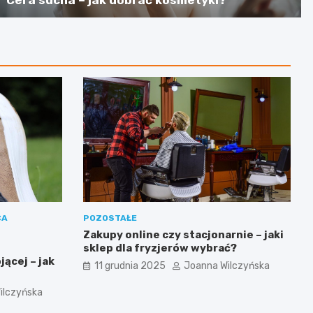
Cera sucha – jak dobrać kosmetyki?
CA
POZOSTAŁE
Zakupy online czy stacjonarnie – jaki
sklep dla fryzjerów wybrać?
ącej – jak
11 grudnia 2025
Joanna Wilczyńska
ilczyńska