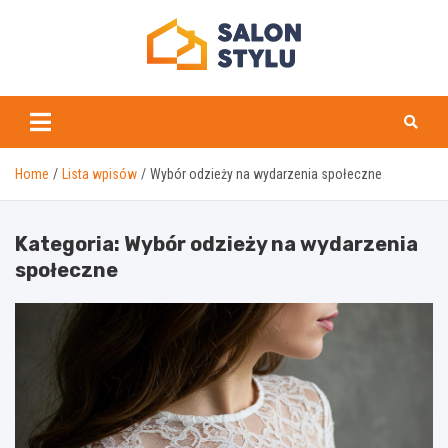
Skip
to
content
salonstylu.pl
Home
Lista wpisów
Wybór odzieży na wydarzenia społeczne
Kategoria:
Wybór odzieży na wydarzenia
społeczne