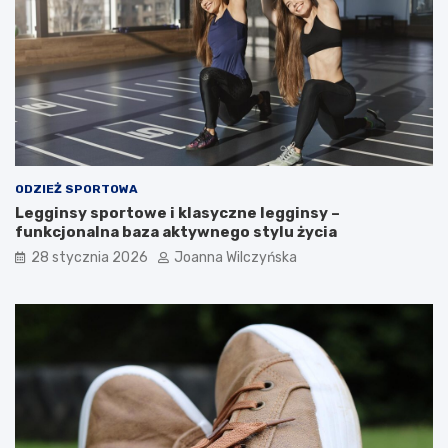
e
d
z
s
i
ę
w
i
ę
c
ODZIEŻ SPORTOWA
e
Legginsy sportowe i klasyczne legginsy –
j
funkcjonalna baza aktywnego stylu życia
!
28 stycznia 2026
Joanna Wilczyńska