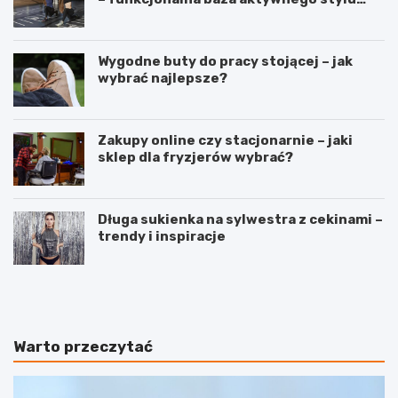
życia
Wygodne buty do pracy stojącej – jak
wybrać najlepsze?
Zakupy online czy stacjonarnie – jaki
sklep dla fryzjerów wybrać?
Długa sukienka na sylwestra z cekinami –
trendy i inspiracje
P
C
r
e
a
r
w
a
i
s
Warto przeczytać
d
u
ł
c
o
h
w
a