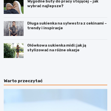
Wygodne buty do pracy stojącej – jak
wybrać najlepsze?
Długa sukienka na sylwestra z cekinami –
trendy i inspiracje
Ołówkowa sukienka midi: jak ją
stylizować na różne okazje
P
C
r
e
a
r
w
a
i
s
Warto przeczytać
d
u
ł
c
o
h
w
a
a
–
p
j
i
a