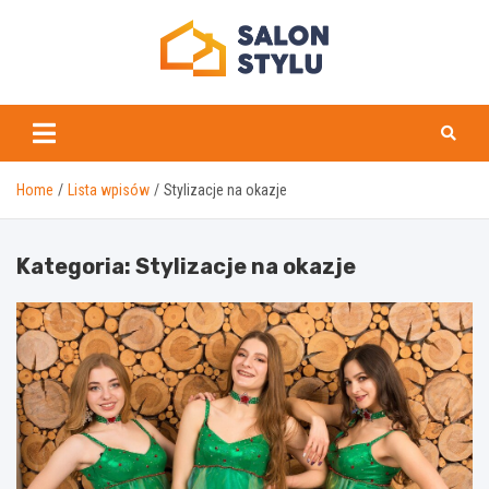
Skip
to
content
salonstylu.pl
Home
Lista wpisów
Stylizacje na okazje
Kategoria:
Stylizacje na okazje