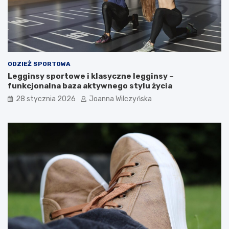
i
ę
w
i
ę
c
ODZIEŻ SPORTOWA
e
Legginsy sportowe i klasyczne legginsy –
j
funkcjonalna baza aktywnego stylu życia
!
28 stycznia 2026
Joanna Wilczyńska