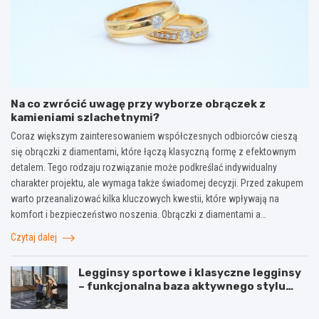
Na co zwrócić uwagę przy wyborze obrączek z
kamieniami szlachetnymi?
Coraz większym zainteresowaniem współczesnych odbiorców cieszą
się obrączki z diamentami, które łączą klasyczną formę z efektownym
detalem. Tego rodzaju rozwiązanie może podkreślać indywidualny
charakter projektu, ale wymaga także świadomej decyzji. Przed zakupem
warto przeanalizować kilka kluczowych kwestii, które wpływają na
komfort i bezpieczeństwo noszenia. Obrączki z diamentami a…
Czytaj dalej
Legginsy sportowe i klasyczne legginsy
– funkcjonalna baza aktywnego stylu
życia