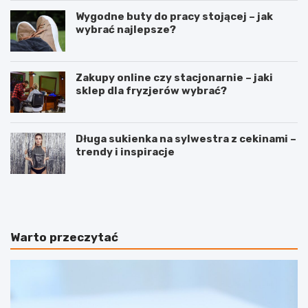
Wygodne buty do pracy stojącej – jak
wybrać najlepsze?
Zakupy online czy stacjonarnie – jaki
sklep dla fryzjerów wybrać?
Długa sukienka na sylwestra z cekinami –
trendy i inspiracje
P
C
r
e
a
r
w
a
i
s
Warto przeczytać
d
u
ł
c
o
h
w
a
a
–
p
j